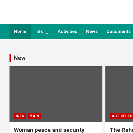
Duayjai group – กลุ่ม
ด้วยใจ
Home
Info
Activities
News
Documents
New
INFO
MAIN
ACTIVITIES
Woman peace and security
The Reha