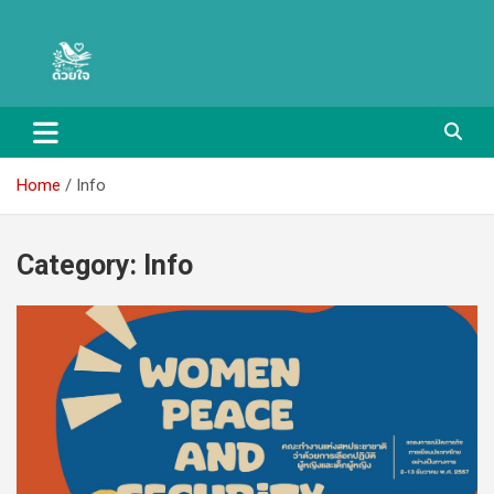
Skip
Duayjai group – กลุ่มด้วยใจ
to
content
Home
Info
Category:
Info