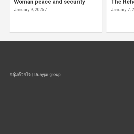
Woman peace and security
The Reha
January 9, 2025
January 7, 
กลุ่มด้วยใจ | Duayjai group