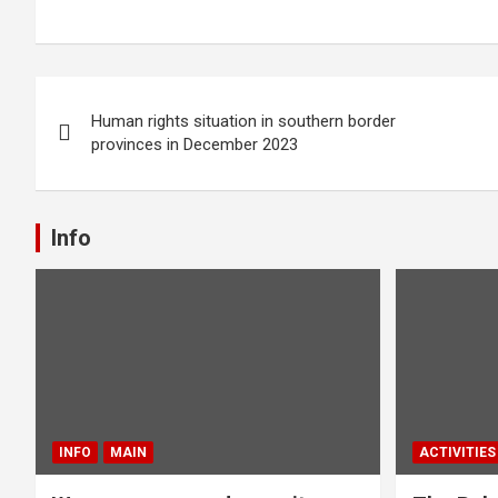
Post
Human rights situation in southern border
navigation
provinces in December 2023
Info
INFO
MAIN
ACTIVITIES