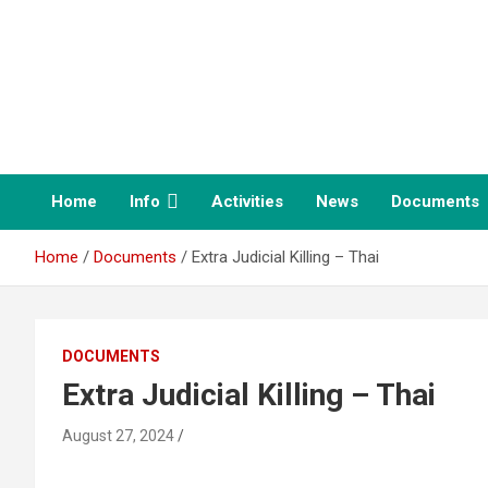
Skip
to
content
Duayjai group – กลุ่ม
ด้วยใจ
Home
Info
Activities
News
Documents
Home
Documents
Extra Judicial Killing – Thai
DOCUMENTS
Extra Judicial Killing – Thai
August 27, 2024