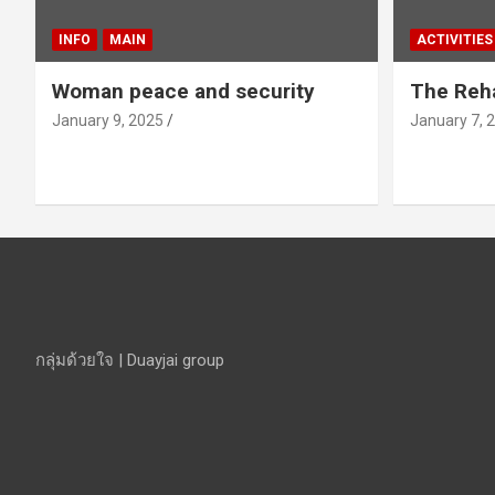
INFO
MAIN
ACTIVITIES
Woman peace and security
The Reha
January 9, 2025
January 7, 
กลุ่มด้วยใจ | Duayjai group