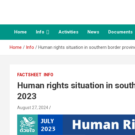
Skip
to
Duayjai group – กลุ่ม
content
ด้วยใจ
Home
Info
Activities
News
Documents
Home
Info
Human rights situation in southern border provin
FACTSHEET
INFO
Human rights situation in sout
2023
August 27, 2024